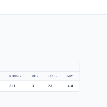
STRIKE₂
DIP₂
RAKE₂
MW
311
31
23
4.4