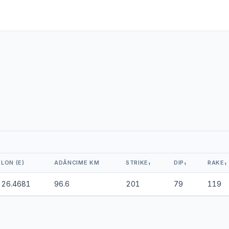
LON (E)
ADÂNCIME KM
STRIKE₁
DIP₁
RAKE₁
26.4681
96.6
201
79
119