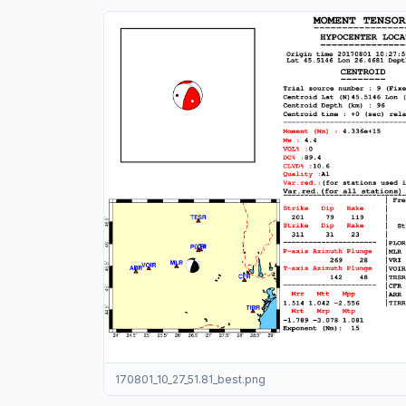
170801_10_27_51.81_best.png