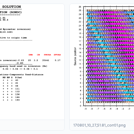
170801_10_27_51.81_corr01.png