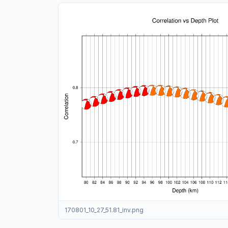
170801_10_27_51.81_inv.png