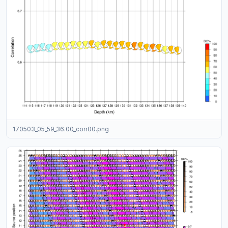
170503_05_59_36.00_corr00.png