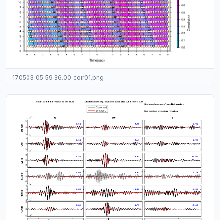
170503_05_59_36.00_corr01.png