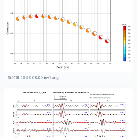
150119_23_53_08.00_inv1.png